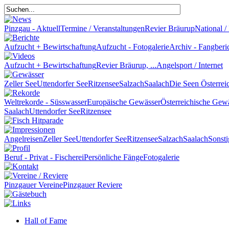
Pinzgau - Aktuell
Termine / Veranstaltungen
Revier Bräurup
National / 
Aufzucht + Bewirtschaftung
Aufzucht - Fotogalerie
Archiv - Fangberi
Aufzucht + Bewirtschaftung
Revier Bräurup, ...
Angelsport / Internet
Zeller See
Uttendorfer See
Ritzensee
Salzach
Saalach
Die Seen Österrei
Weltrekorde - Süsswasser
Europäische Gewässer
Österreichische Gew
Saalach
Uttendorfer See
Ritzensee
Angelreisen
Zeller See
Uttendorfer See
Ritzensee
Salzach
Saalach
Sonsti
Beruf - Privat - Fischerei
Persönliche Fänge
Fotogalerie
Pinzgauer Vereine
Pinzgauer Reviere
Hall of Fame