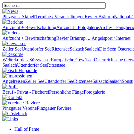
Pinzgau - Aktuell
Termine / Veranstaltungen
Revier Bräurup
National / 
Aufzucht + Bewirtschaftung
Aufzucht - Fotogalerie
Archiv - Fangberi
Aufzucht + Bewirtschaftung
Revier Bräurup, ...
Angelsport / Internet
Zeller See
Uttendorfer See
Ritzensee
Salzach
Saalach
Die Seen Österrei
Weltrekorde - Süsswasser
Europäische Gewässer
Österreichische Gew
Saalach
Uttendorfer See
Ritzensee
Angelreisen
Zeller See
Uttendorfer See
Ritzensee
Salzach
Saalach
Sonsti
Beruf - Privat - Fischerei
Persönliche Fänge
Fotogalerie
Pinzgauer Vereine
Pinzgauer Reviere
Hall of Fame