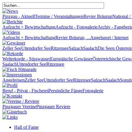
Pinzgau - Aktuell
Termine / Veranstaltungen
Revier Bräurup
National / 
Aufzucht + Bewirtschaftung
Aufzucht - Fotogalerie
Archiv - Fangberi
Aufzucht + Bewirtschaftung
Revier Bräurup, ...
Angelsport / Internet
Zeller See
Uttendorfer See
Ritzensee
Salzach
Saalach
Die Seen Österrei
Weltrekorde - Süsswasser
Europäische Gewässer
Österreichische Gew
Saalach
Uttendorfer See
Ritzensee
Angelreisen
Zeller See
Uttendorfer See
Ritzensee
Salzach
Saalach
Sonsti
Beruf - Privat - Fischerei
Persönliche Fänge
Fotogalerie
Pinzgauer Vereine
Pinzgauer Reviere
Hall of Fame