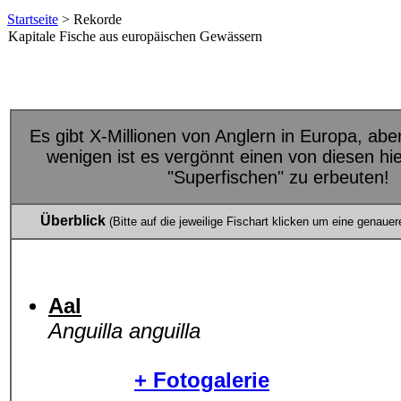
Startseite
> Rekorde
Kapitale Fische aus europäischen Gewässern
Es gibt X-Millionen von Anglern in Europa, abe
wenigen ist es vergönnt einen von diesen hi
"Superfischen" zu erbeuten!
Überblick
(Bitte auf die jeweilige Fischart klicken um eine genauer
Aal
Anguilla anguilla
+ Fotogalerie