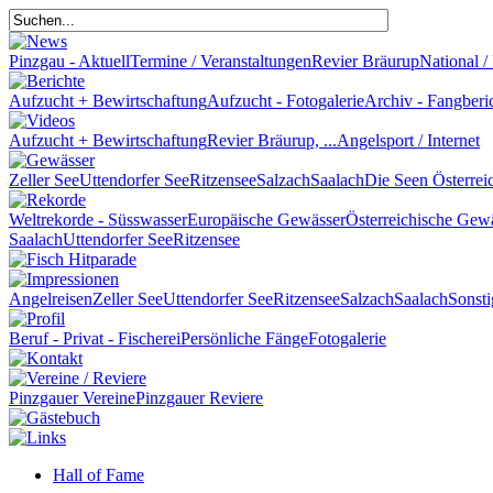
Pinzgau - Aktuell
Termine / Veranstaltungen
Revier Bräurup
National / 
Aufzucht + Bewirtschaftung
Aufzucht - Fotogalerie
Archiv - Fangberi
Aufzucht + Bewirtschaftung
Revier Bräurup, ...
Angelsport / Internet
Zeller See
Uttendorfer See
Ritzensee
Salzach
Saalach
Die Seen Österrei
Weltrekorde - Süsswasser
Europäische Gewässer
Österreichische Gew
Saalach
Uttendorfer See
Ritzensee
Angelreisen
Zeller See
Uttendorfer See
Ritzensee
Salzach
Saalach
Sonsti
Beruf - Privat - Fischerei
Persönliche Fänge
Fotogalerie
Pinzgauer Vereine
Pinzgauer Reviere
Hall of Fame