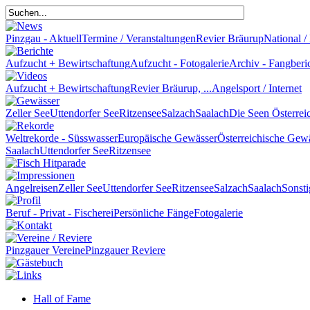
Pinzgau - Aktuell
Termine / Veranstaltungen
Revier Bräurup
National / 
Aufzucht + Bewirtschaftung
Aufzucht - Fotogalerie
Archiv - Fangberi
Aufzucht + Bewirtschaftung
Revier Bräurup, ...
Angelsport / Internet
Zeller See
Uttendorfer See
Ritzensee
Salzach
Saalach
Die Seen Österrei
Weltrekorde - Süsswasser
Europäische Gewässer
Österreichische Gew
Saalach
Uttendorfer See
Ritzensee
Angelreisen
Zeller See
Uttendorfer See
Ritzensee
Salzach
Saalach
Sonsti
Beruf - Privat - Fischerei
Persönliche Fänge
Fotogalerie
Pinzgauer Vereine
Pinzgauer Reviere
Hall of Fame