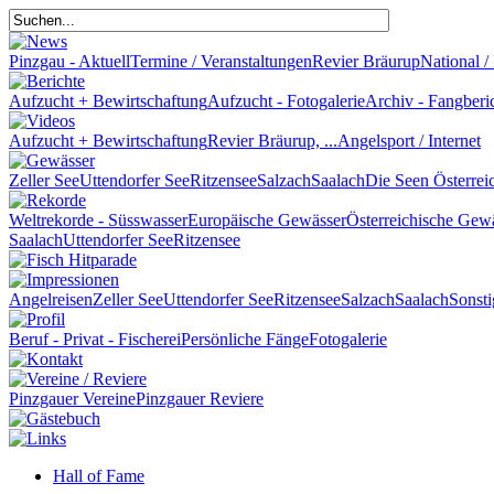
Pinzgau - Aktuell
Termine / Veranstaltungen
Revier Bräurup
National / 
Aufzucht + Bewirtschaftung
Aufzucht - Fotogalerie
Archiv - Fangberi
Aufzucht + Bewirtschaftung
Revier Bräurup, ...
Angelsport / Internet
Zeller See
Uttendorfer See
Ritzensee
Salzach
Saalach
Die Seen Österrei
Weltrekorde - Süsswasser
Europäische Gewässer
Österreichische Gew
Saalach
Uttendorfer See
Ritzensee
Angelreisen
Zeller See
Uttendorfer See
Ritzensee
Salzach
Saalach
Sonsti
Beruf - Privat - Fischerei
Persönliche Fänge
Fotogalerie
Pinzgauer Vereine
Pinzgauer Reviere
Hall of Fame