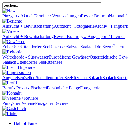
Pinzgau - Aktuell
Termine / Veranstaltungen
Revier Bräurup
National / 
Aufzucht + Bewirtschaftung
Aufzucht - Fotogalerie
Archiv - Fangberi
Aufzucht + Bewirtschaftung
Revier Bräurup, ...
Angelsport / Internet
Zeller See
Uttendorfer See
Ritzensee
Salzach
Saalach
Die Seen Österrei
Weltrekorde - Süsswasser
Europäische Gewässer
Österreichische Gew
Saalach
Uttendorfer See
Ritzensee
Angelreisen
Zeller See
Uttendorfer See
Ritzensee
Salzach
Saalach
Sonsti
Beruf - Privat - Fischerei
Persönliche Fänge
Fotogalerie
Pinzgauer Vereine
Pinzgauer Reviere
Hall of Fame