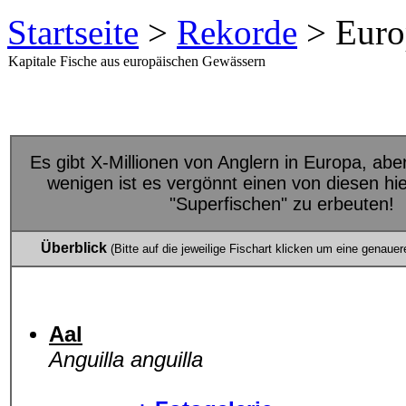
Startseite
>
Rekorde
> Euro
Kapitale Fische aus europäischen Gewässern
Es gibt X-Millionen von Anglern in Europa, abe
wenigen ist es vergönnt einen von diesen hi
"Superfischen" zu erbeuten!
Überblick
(Bitte auf die jeweilige Fischart klicken um eine genauer
Aal
Anguilla anguilla