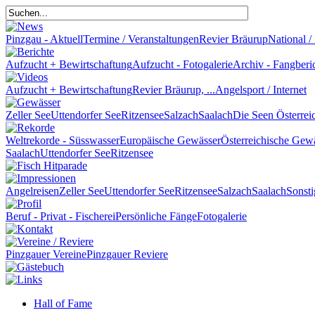
Pinzgau - Aktuell
Termine / Veranstaltungen
Revier Bräurup
National / 
Aufzucht + Bewirtschaftung
Aufzucht - Fotogalerie
Archiv - Fangberi
Aufzucht + Bewirtschaftung
Revier Bräurup, ...
Angelsport / Internet
Zeller See
Uttendorfer See
Ritzensee
Salzach
Saalach
Die Seen Österrei
Weltrekorde - Süsswasser
Europäische Gewässer
Österreichische Gew
Saalach
Uttendorfer See
Ritzensee
Angelreisen
Zeller See
Uttendorfer See
Ritzensee
Salzach
Saalach
Sonsti
Beruf - Privat - Fischerei
Persönliche Fänge
Fotogalerie
Pinzgauer Vereine
Pinzgauer Reviere
Hall of Fame