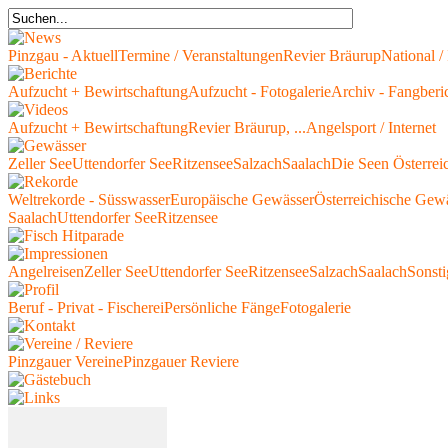
Pinzgau - Aktuell
Termine / Veranstaltungen
Revier Bräurup
National / 
Aufzucht + Bewirtschaftung
Aufzucht - Fotogalerie
Archiv - Fangberi
Aufzucht + Bewirtschaftung
Revier Bräurup, ...
Angelsport / Internet
Zeller See
Uttendorfer See
Ritzensee
Salzach
Saalach
Die Seen Österrei
Weltrekorde - Süsswasser
Europäische Gewässer
Österreichische Gew
Saalach
Uttendorfer See
Ritzensee
Angelreisen
Zeller See
Uttendorfer See
Ritzensee
Salzach
Saalach
Sonsti
Beruf - Privat - Fischerei
Persönliche Fänge
Fotogalerie
Pinzgauer Vereine
Pinzgauer Reviere