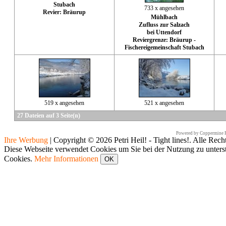
Stubach
733 x angesehen
Revier: Bräurup
Mühlbach
Zufluss zur Salzach
bei Uttendorf
Reviergrenze: Bräurup -
Fischereigemeinschaft Stubach
519 x angesehen
521 x angesehen
27 Dateien auf 3 Seite(n)
Powered by
Coppermine P
Ihre Werbung
|
Copyright © 2026 Petri Heil! - Tight lines!. Alle Rech
Diese Webseite verwendet Cookies um Sie bei der Nutzung zu unters
Cookies.
Mehr Informationen
OK