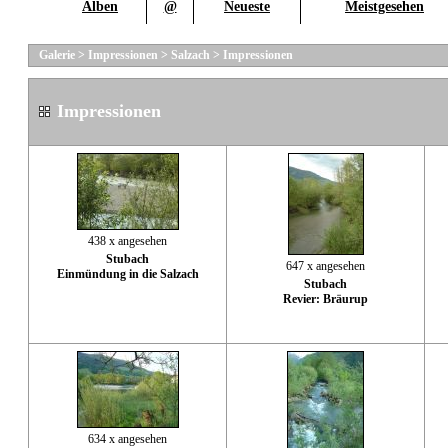
Alben
@
Neueste
Meistgesehen
Galerie
>
Impressionen
>
Salzach
>
Impressionen
Impressionen
438 x angesehen
Stubach
647 x angesehen
Einmündung in die Salzach
Stubach
Revier: Bräurup
634 x angesehen