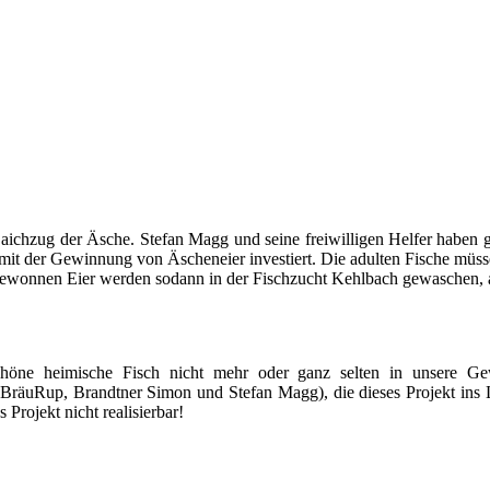
 Laichzug der Äsche. Stefan Magg und seine freiwilligen Helfer hab
mit der Gewinnung von Äscheneier investiert. Die adulten Fische müsse
 gewonnen Eier werden sodann in der Fischzucht Kehlbach gewaschen, a
höne heimische Fisch nicht mehr oder ganz selten in unsere G
l BräuRup, Brandtner Simon und Stefan Magg), die dieses Projekt in
 Projekt nicht realisierbar!