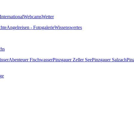
International
Webcams
Wetter
chte
Angelreisen - Fotogalerie
Wissenswertes
chs
ässer
Abenteuer Fischwasser
Pinzgauer Zeller See
Pinzgauer Salzach
Pin
ge