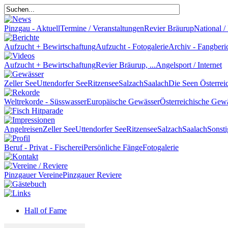
Pinzgau - Aktuell
Termine / Veranstaltungen
Revier Bräurup
National / 
Aufzucht + Bewirtschaftung
Aufzucht - Fotogalerie
Archiv - Fangberi
Aufzucht + Bewirtschaftung
Revier Bräurup, ...
Angelsport / Internet
Zeller See
Uttendorfer See
Ritzensee
Salzach
Saalach
Die Seen Österrei
Weltrekorde - Süsswasser
Europäische Gewässer
Österreichische Gew
Angelreisen
Zeller See
Uttendorfer See
Ritzensee
Salzach
Saalach
Sonsti
Beruf - Privat - Fischerei
Persönliche Fänge
Fotogalerie
Pinzgauer Vereine
Pinzgauer Reviere
Hall of Fame