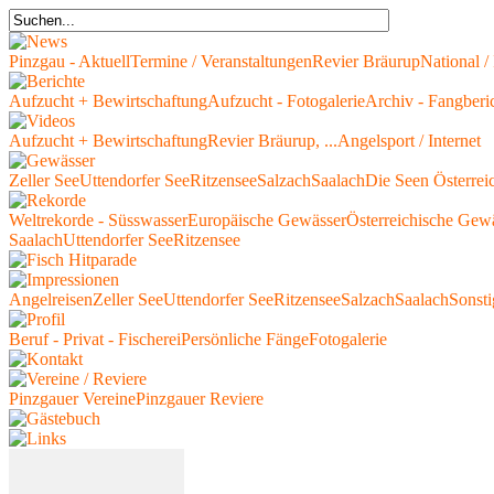
Pinzgau - Aktuell
Termine / Veranstaltungen
Revier Bräurup
National / 
Aufzucht + Bewirtschaftung
Aufzucht - Fotogalerie
Archiv - Fangberi
Aufzucht + Bewirtschaftung
Revier Bräurup, ...
Angelsport / Internet
Zeller See
Uttendorfer See
Ritzensee
Salzach
Saalach
Die Seen Österrei
Weltrekorde - Süsswasser
Europäische Gewässer
Österreichische Gew
Saalach
Uttendorfer See
Ritzensee
Angelreisen
Zeller See
Uttendorfer See
Ritzensee
Salzach
Saalach
Sonsti
Beruf - Privat - Fischerei
Persönliche Fänge
Fotogalerie
Pinzgauer Vereine
Pinzgauer Reviere