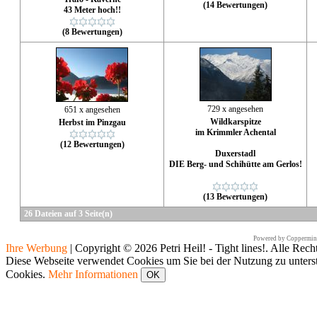
(14 Bewertungen)
43 Meter hoch!!
(8 Bewertungen)
729 x angesehen
651 x angesehen
Wildkarspitze
Herbst im Pinzgau
im Krimmler Achental
(12 Bewertungen)
Duxerstadl
DIE Berg- und Schihütte am Gerlos!
(13 Bewertungen)
26 Dateien auf 3 Seite(n)
Powered by
Coppermine
Ihre Werbung
|
Copyright © 2026 Petri Heil! - Tight lines!. Alle Rech
Diese Webseite verwendet Cookies um Sie bei der Nutzung zu unters
Cookies.
Mehr Informationen
OK