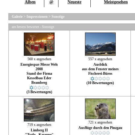
Alben
@
Neueste
Meistgesehen
Galerie
>
Impressionen
>
Sonstige
am besten bewertet - Sonstige
560 x angesehen
557 x angesehen
Energiespar-Messe Wels
Ausblick
2008
aus dem Fenster meines
Stand der Firma
Fischerei-Büros
Kesselbau Eder
Bramberg
(10 Bewertungen)
(3 Bewertungen)
721 x angesehen
719 x angesehen
Ausflüge durch den Pinzgau
Limberg II
"Trafo - Kaverne"