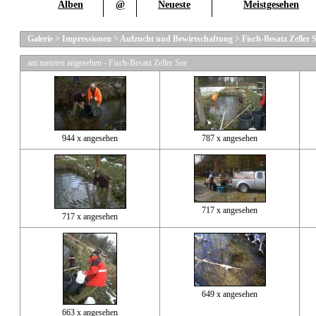
Alben
@
Neueste
Meistgesehen
Galerie
>
Impressionen
>
Aufzucht und Bewirtschaftung
>
Fisch-Besatz Zeller 
am meisten angesehen - Fisch-Besatz Zeller See
944 x angesehen
787 x angesehen
717 x angesehen
717 x angesehen
649 x angesehen
663 x angesehen