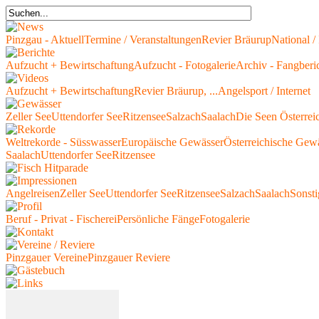
Pinzgau - Aktuell
Termine / Veranstaltungen
Revier Bräurup
National / 
Aufzucht + Bewirtschaftung
Aufzucht - Fotogalerie
Archiv - Fangberi
Aufzucht + Bewirtschaftung
Revier Bräurup, ...
Angelsport / Internet
Zeller See
Uttendorfer See
Ritzensee
Salzach
Saalach
Die Seen Österrei
Weltrekorde - Süsswasser
Europäische Gewässer
Österreichische Gew
Saalach
Uttendorfer See
Ritzensee
Angelreisen
Zeller See
Uttendorfer See
Ritzensee
Salzach
Saalach
Sonsti
Beruf - Privat - Fischerei
Persönliche Fänge
Fotogalerie
Pinzgauer Vereine
Pinzgauer Reviere