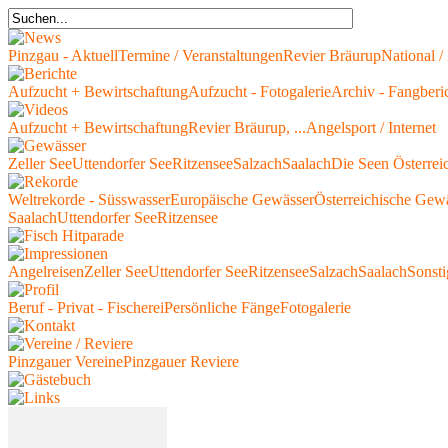
Pinzgau - Aktuell
Termine / Veranstaltungen
Revier Bräurup
National / 
Aufzucht + Bewirtschaftung
Aufzucht - Fotogalerie
Archiv - Fangberi
Aufzucht + Bewirtschaftung
Revier Bräurup, ...
Angelsport / Internet
Zeller See
Uttendorfer See
Ritzensee
Salzach
Saalach
Die Seen Österrei
Weltrekorde - Süsswasser
Europäische Gewässer
Österreichische Gew
Saalach
Uttendorfer See
Ritzensee
Angelreisen
Zeller See
Uttendorfer See
Ritzensee
Salzach
Saalach
Sonsti
Beruf - Privat - Fischerei
Persönliche Fänge
Fotogalerie
Pinzgauer Vereine
Pinzgauer Reviere