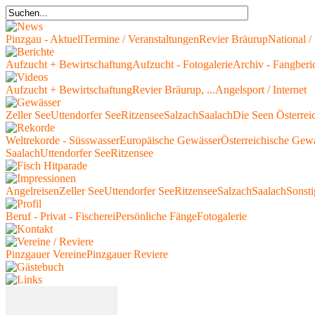
Pinzgau - Aktuell
Termine / Veranstaltungen
Revier Bräurup
National / 
Aufzucht + Bewirtschaftung
Aufzucht - Fotogalerie
Archiv - Fangberi
Aufzucht + Bewirtschaftung
Revier Bräurup, ...
Angelsport / Internet
Zeller See
Uttendorfer See
Ritzensee
Salzach
Saalach
Die Seen Österrei
Weltrekorde - Süsswasser
Europäische Gewässer
Österreichische Gew
Saalach
Uttendorfer See
Ritzensee
Angelreisen
Zeller See
Uttendorfer See
Ritzensee
Salzach
Saalach
Sonsti
Beruf - Privat - Fischerei
Persönliche Fänge
Fotogalerie
Pinzgauer Vereine
Pinzgauer Reviere