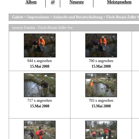
Alben
@
Neueste
Meistgesehen
Galerie
>
Impressionen
>
Aufzucht und Bewirtschaftung
>
Fisch-Besatz Zeller 
neueste Dateien - Fisch-Besatz Zeller See
944 x angesehen
760 x angesehen
15.Mai 2008
15.Mai 2008
717 x angesehen
703 x angesehen
15.Mai 2008
15.Mai 2008