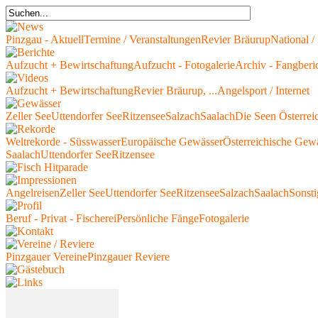
Pinzgau - Aktuell
Termine / Veranstaltungen
Revier Bräurup
National / 
Aufzucht + Bewirtschaftung
Aufzucht - Fotogalerie
Archiv - Fangberi
Aufzucht + Bewirtschaftung
Revier Bräurup, ...
Angelsport / Internet
Zeller See
Uttendorfer See
Ritzensee
Salzach
Saalach
Die Seen Österrei
Weltrekorde - Süsswasser
Europäische Gewässer
Österreichische Gew
Saalach
Uttendorfer See
Ritzensee
Angelreisen
Zeller See
Uttendorfer See
Ritzensee
Salzach
Saalach
Sonsti
Beruf - Privat - Fischerei
Persönliche Fänge
Fotogalerie
Pinzgauer Vereine
Pinzgauer Reviere