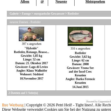
Alben
@
Neueste
Meistgesehen
Galerie
>
Faenge
>
europaeische Gewaesser
>
Rotfeder
neueste Dateien - Rotfeder
397 x angesehen
"Hybride"
316 x angesehen
Rotfeder, Rotauge, Brasse...
Rotfeder
Gewicht: 1,85 kg
Gewicht: 3,62 kg
Länge: 52 cm
Länge: 62 cm
Datum: 21. Oktober 2017
Datum: 2008
Gewässer: Lago di Levico
Gewässer: Vrana See
Angler: Klaus Wallnöfer
auf der Insel Cres
Wohnort: Südtirol
Kroatien
10.November 2017
Angler: Darko Ferencic
Kroatien
14.Juni 2015
2 Dateien auf 1 Seite(n)
Powered by
Coppermine P
Ihre Werbung
|
Copyright © 2026 Petri Heil! - Tight lines!. Alle Rech
Diese Webseite verwendet Cookies um Sie bei der Nutzung zu unters