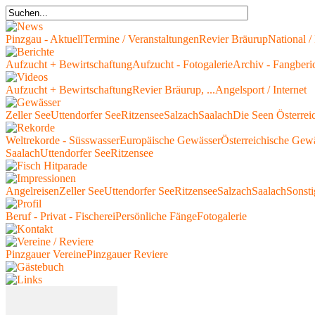
Pinzgau - Aktuell
Termine / Veranstaltungen
Revier Bräurup
National / 
Aufzucht + Bewirtschaftung
Aufzucht - Fotogalerie
Archiv - Fangberi
Aufzucht + Bewirtschaftung
Revier Bräurup, ...
Angelsport / Internet
Zeller See
Uttendorfer See
Ritzensee
Salzach
Saalach
Die Seen Österrei
Weltrekorde - Süsswasser
Europäische Gewässer
Österreichische Gew
Saalach
Uttendorfer See
Ritzensee
Angelreisen
Zeller See
Uttendorfer See
Ritzensee
Salzach
Saalach
Sonsti
Beruf - Privat - Fischerei
Persönliche Fänge
Fotogalerie
Pinzgauer Vereine
Pinzgauer Reviere