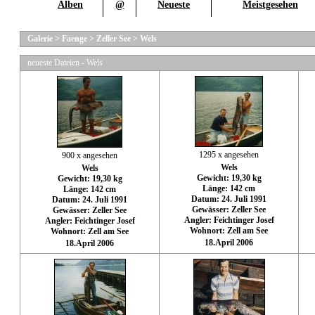
Alben
@
Neueste
Meistgesehen
Galerie
>
Faenge
>
Zeller See
>
Wels
neueste Dateien - Wels
1295 x angesehen
900 x angesehen
Wels
Wels
Gewicht: 19,30 kg
Gewicht: 19,30 kg
Länge: 142 cm
Länge: 142 cm
Datum: 24. Juli 1991
Datum: 24. Juli 1991
Gewässer: Zeller See
Gewässer: Zeller See
Angler: Feichtinger Josef
Angler: Feichtinger Josef
Wohnort: Zell am See
Wohnort: Zell am See
18.April 2006
18.April 2006