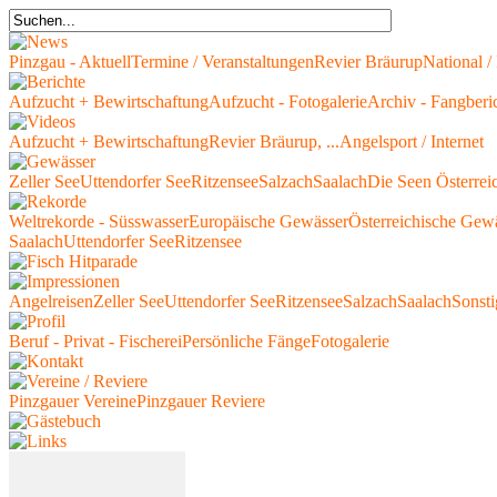
Pinzgau - Aktuell
Termine / Veranstaltungen
Revier Bräurup
National / 
Aufzucht + Bewirtschaftung
Aufzucht - Fotogalerie
Archiv - Fangberi
Aufzucht + Bewirtschaftung
Revier Bräurup, ...
Angelsport / Internet
Zeller See
Uttendorfer See
Ritzensee
Salzach
Saalach
Die Seen Österrei
Weltrekorde - Süsswasser
Europäische Gewässer
Österreichische Gew
Saalach
Uttendorfer See
Ritzensee
Angelreisen
Zeller See
Uttendorfer See
Ritzensee
Salzach
Saalach
Sonsti
Beruf - Privat - Fischerei
Persönliche Fänge
Fotogalerie
Pinzgauer Vereine
Pinzgauer Reviere