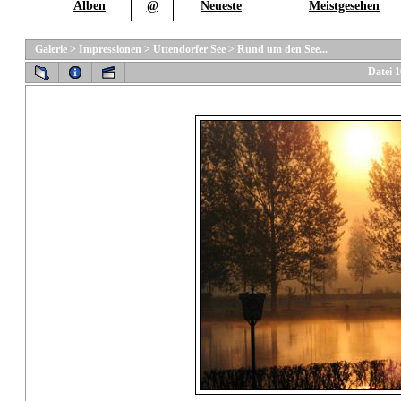
Alben
@
Neueste
Meistgesehen
Galerie
>
Impressionen
>
Uttendorfer See
>
Rund um den See...
Datei 1