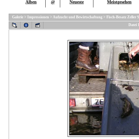
Alben
@
Neueste
Meistgesehen
Galerie
>
Impressionen
>
Aufzucht und Bewirtschaftung
>
Fisch-Besatz Zeller 
Datei 