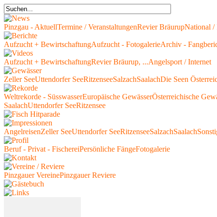
Pinzgau - Aktuell
Termine / Veranstaltungen
Revier Bräurup
National / 
Aufzucht + Bewirtschaftung
Aufzucht - Fotogalerie
Archiv - Fangberi
Aufzucht + Bewirtschaftung
Revier Bräurup, ...
Angelsport / Internet
Zeller See
Uttendorfer See
Ritzensee
Salzach
Saalach
Die Seen Österrei
Weltrekorde - Süsswasser
Europäische Gewässer
Österreichische Gew
Saalach
Uttendorfer See
Ritzensee
Angelreisen
Zeller See
Uttendorfer See
Ritzensee
Salzach
Saalach
Sonsti
Beruf - Privat - Fischerei
Persönliche Fänge
Fotogalerie
Pinzgauer Vereine
Pinzgauer Reviere