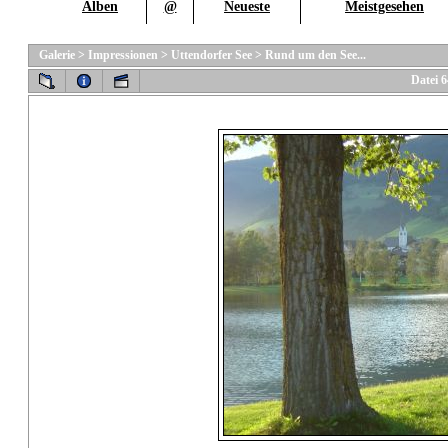
Alben
@
Neueste
Meistgesehen
Galerie
>
Impressionen
>
Uttendorfer See
>
Rund um den See...
Datei 6