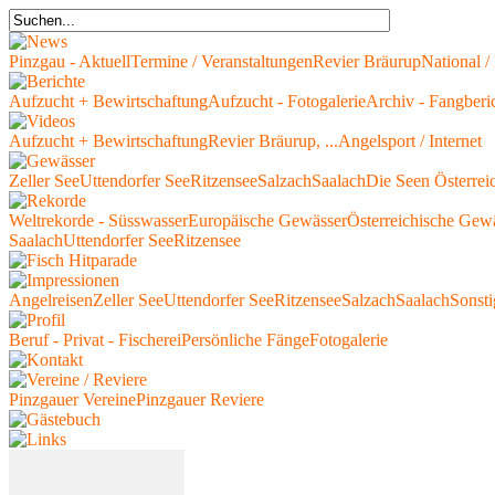
Pinzgau - Aktuell
Termine / Veranstaltungen
Revier Bräurup
National / 
Aufzucht + Bewirtschaftung
Aufzucht - Fotogalerie
Archiv - Fangberi
Aufzucht + Bewirtschaftung
Revier Bräurup, ...
Angelsport / Internet
Zeller See
Uttendorfer See
Ritzensee
Salzach
Saalach
Die Seen Österrei
Weltrekorde - Süsswasser
Europäische Gewässer
Österreichische Gew
Saalach
Uttendorfer See
Ritzensee
Angelreisen
Zeller See
Uttendorfer See
Ritzensee
Salzach
Saalach
Sonsti
Beruf - Privat - Fischerei
Persönliche Fänge
Fotogalerie
Pinzgauer Vereine
Pinzgauer Reviere