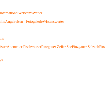
International
Webcams
Wetter
chte
Angelreisen - Fotogalerie
Wissenswertes
chs
ässer
Abenteuer Fischwasser
Pinzgauer Zeller See
Pinzgauer Salzach
Pin
ge