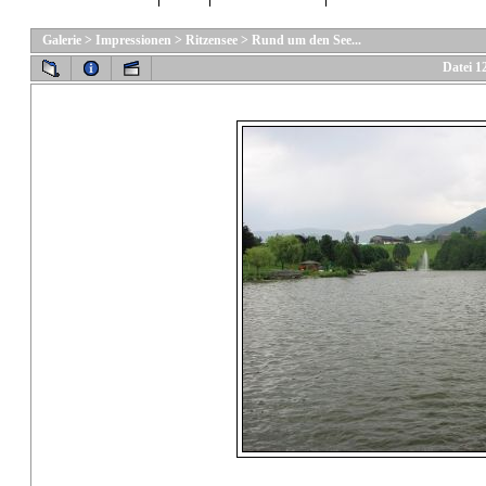
Galerie
>
Impressionen
>
Ritzensee
>
Rund um den See...
Datei 1