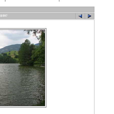
28/897