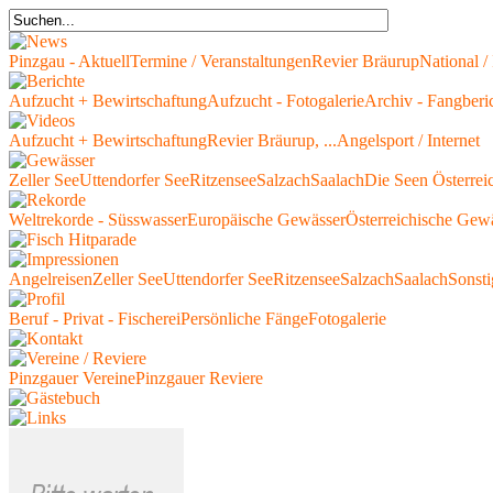
Pinzgau - Aktuell
Termine / Veranstaltungen
Revier Bräurup
National / 
Aufzucht + Bewirtschaftung
Aufzucht - Fotogalerie
Archiv - Fangberi
Aufzucht + Bewirtschaftung
Revier Bräurup, ...
Angelsport / Internet
Zeller See
Uttendorfer See
Ritzensee
Salzach
Saalach
Die Seen Österrei
Weltrekorde - Süsswasser
Europäische Gewässer
Österreichische Gew
Angelreisen
Zeller See
Uttendorfer See
Ritzensee
Salzach
Saalach
Sonsti
Beruf - Privat - Fischerei
Persönliche Fänge
Fotogalerie
Pinzgauer Vereine
Pinzgauer Reviere