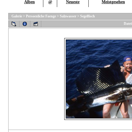
Alben
@
Neueste
Meistgesehen
Galerie
>
Persoenliche Faenge
>
Salzwasser
>
Segelfisch
Datei