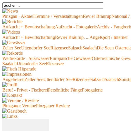
Pinzgau - Aktuell
Termine / Veranstaltungen
Revier Bräurup
National / 
Aufzucht + Bewirtschaftung
Aufzucht - Fotogalerie
Archiv - Fangberi
Aufzucht + Bewirtschaftung
Revier Bräurup, ...
Angelsport / Internet
Zeller See
Uttendorfer See
Ritzensee
Salzach
Saalach
Die Seen Österrei
Weltrekorde - Süsswasser
Europäische Gewässer
Österreichische Gew
Saalach
Uttendorfer See
Ritzensee
Angelreisen
Zeller See
Uttendorfer See
Ritzensee
Salzach
Saalach
Sonsti
Beruf - Privat - Fischerei
Persönliche Fänge
Fotogalerie
Pinzgauer Vereine
Pinzgauer Reviere