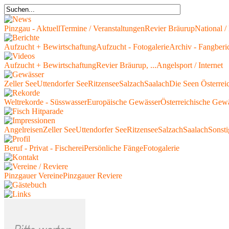
Pinzgau - Aktuell
Termine / Veranstaltungen
Revier Bräurup
National / 
Aufzucht + Bewirtschaftung
Aufzucht - Fotogalerie
Archiv - Fangberi
Aufzucht + Bewirtschaftung
Revier Bräurup, ...
Angelsport / Internet
Zeller See
Uttendorfer See
Ritzensee
Salzach
Saalach
Die Seen Österrei
Weltrekorde - Süsswasser
Europäische Gewässer
Österreichische Gew
Angelreisen
Zeller See
Uttendorfer See
Ritzensee
Salzach
Saalach
Sonsti
Beruf - Privat - Fischerei
Persönliche Fänge
Fotogalerie
Pinzgauer Vereine
Pinzgauer Reviere