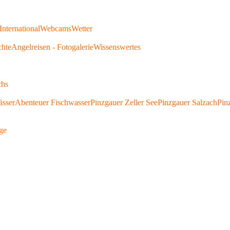
International
Webcams
Wetter
chte
Angelreisen - Fotogalerie
Wissenswertes
chs
ässer
Abenteuer Fischwasser
Pinzgauer Zeller See
Pinzgauer Salzach
Pin
ge