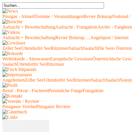
Pinzgau - Aktuell
Termine / Veranstaltungen
Revier Bräurup
National / 
Aufzucht + Bewirtschaftung
Aufzucht - Fotogalerie
Archiv - Fangberi
Aufzucht + Bewirtschaftung
Revier Bräurup, ...
Angelsport / Internet
Zeller See
Uttendorfer See
Ritzensee
Salzach
Saalach
Die Seen Österrei
Weltrekorde - Süsswasser
Europäische Gewässer
Österreichische Gew
Saalach
Uttendorfer See
Ritzensee
Angelreisen
Zeller See
Uttendorfer See
Ritzensee
Salzach
Saalach
Sonsti
Beruf - Privat - Fischerei
Persönliche Fänge
Fotogalerie
Pinzgauer Vereine
Pinzgauer Reviere