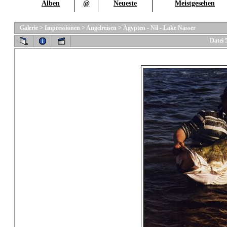
Alben
@
Neueste
Meistgesehen
Galerie
>
Impressionen
>
Angelreisen
>
Ägypten - Nil - Lake Nasser
Datei 