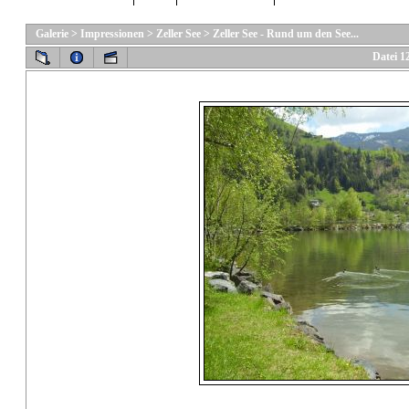
Galerie
>
Impressionen
>
Zeller See
>
Zeller See - Rund um den See...
Datei 1