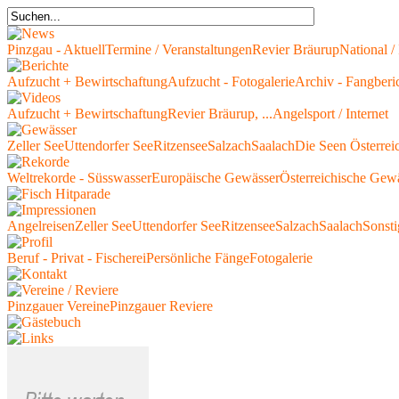
Pinzgau - Aktuell
Termine / Veranstaltungen
Revier Bräurup
National / 
Aufzucht + Bewirtschaftung
Aufzucht - Fotogalerie
Archiv - Fangberi
Aufzucht + Bewirtschaftung
Revier Bräurup, ...
Angelsport / Internet
Zeller See
Uttendorfer See
Ritzensee
Salzach
Saalach
Die Seen Österrei
Weltrekorde - Süsswasser
Europäische Gewässer
Österreichische Gew
Angelreisen
Zeller See
Uttendorfer See
Ritzensee
Salzach
Saalach
Sonsti
Beruf - Privat - Fischerei
Persönliche Fänge
Fotogalerie
Pinzgauer Vereine
Pinzgauer Reviere