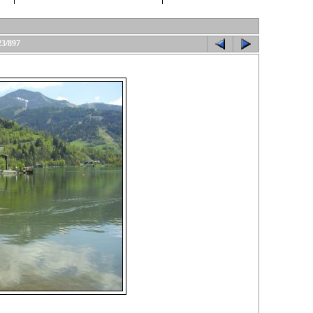
23/897