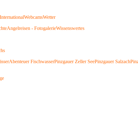
International
Webcams
Wetter
chte
Angelreisen - Fotogalerie
Wissenswertes
chs
ässer
Abenteuer Fischwasser
Pinzgauer Zeller See
Pinzgauer Salzach
Pin
ge