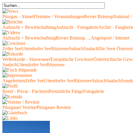
Pinzgau - Aktuell
Termine / Veranstaltungen
Revier Bräurup
National / 
Aufzucht + Bewirtschaftung
Aufzucht - Fotogalerie
Archiv - Fangberi
Aufzucht + Bewirtschaftung
Revier Bräurup, ...
Angelsport / Internet
Zeller See
Uttendorfer See
Ritzensee
Salzach
Saalach
Die Seen Österrei
Weltrekorde - Süsswasser
Europäische Gewässer
Österreichische Gew
Saalach
Uttendorfer See
Ritzensee
Angelreisen
Zeller See
Uttendorfer See
Ritzensee
Salzach
Saalach
Sonsti
Beruf - Privat - Fischerei
Persönliche Fänge
Fotogalerie
Pinzgauer Vereine
Pinzgauer Reviere