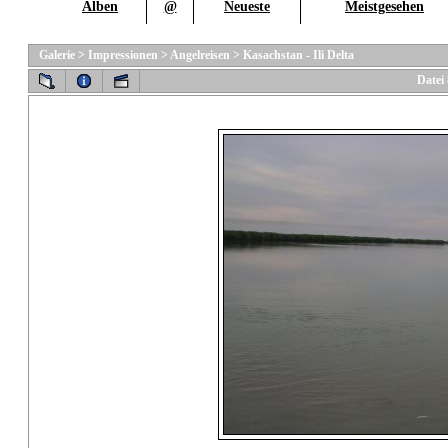
Alben
@
Neueste
Meistgesehen
Galerie
>
Impressionen
>
Angelreisen
>
Kasachstan - Ili Delta
Datei 