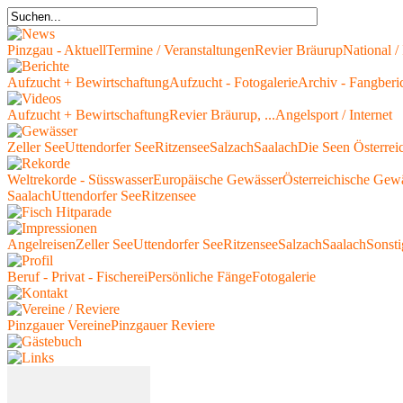
Pinzgau - Aktuell
Termine / Veranstaltungen
Revier Bräurup
National / 
Aufzucht + Bewirtschaftung
Aufzucht - Fotogalerie
Archiv - Fangberi
Aufzucht + Bewirtschaftung
Revier Bräurup, ...
Angelsport / Internet
Zeller See
Uttendorfer See
Ritzensee
Salzach
Saalach
Die Seen Österrei
Weltrekorde - Süsswasser
Europäische Gewässer
Österreichische Gew
Saalach
Uttendorfer See
Ritzensee
Angelreisen
Zeller See
Uttendorfer See
Ritzensee
Salzach
Saalach
Sonsti
Beruf - Privat - Fischerei
Persönliche Fänge
Fotogalerie
Pinzgauer Vereine
Pinzgauer Reviere