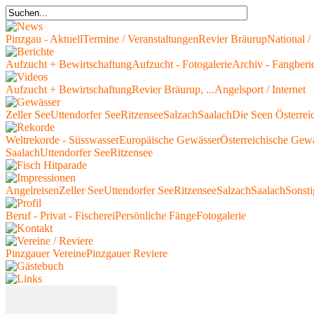
Pinzgau - Aktuell
Termine / Veranstaltungen
Revier Bräurup
National / 
Aufzucht + Bewirtschaftung
Aufzucht - Fotogalerie
Archiv - Fangberi
Aufzucht + Bewirtschaftung
Revier Bräurup, ...
Angelsport / Internet
Zeller See
Uttendorfer See
Ritzensee
Salzach
Saalach
Die Seen Österrei
Weltrekorde - Süsswasser
Europäische Gewässer
Österreichische Gew
Saalach
Uttendorfer See
Ritzensee
Angelreisen
Zeller See
Uttendorfer See
Ritzensee
Salzach
Saalach
Sonsti
Beruf - Privat - Fischerei
Persönliche Fänge
Fotogalerie
Pinzgauer Vereine
Pinzgauer Reviere