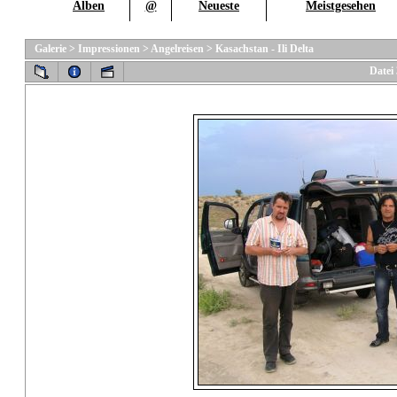
Alben
@
Neueste
Meistgesehen
Galerie
>
Impressionen
>
Angelreisen
>
Kasachstan - Ili Delta
Datei 