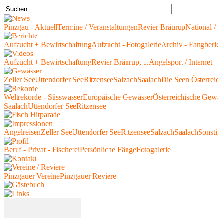
Pinzgau - Aktuell
Termine / Veranstaltungen
Revier Bräurup
National / 
Aufzucht + Bewirtschaftung
Aufzucht - Fotogalerie
Archiv - Fangberi
Aufzucht + Bewirtschaftung
Revier Bräurup, ...
Angelsport / Internet
Zeller See
Uttendorfer See
Ritzensee
Salzach
Saalach
Die Seen Österrei
Weltrekorde - Süsswasser
Europäische Gewässer
Österreichische Gew
Saalach
Uttendorfer See
Ritzensee
Angelreisen
Zeller See
Uttendorfer See
Ritzensee
Salzach
Saalach
Sonsti
Beruf - Privat - Fischerei
Persönliche Fänge
Fotogalerie
Pinzgauer Vereine
Pinzgauer Reviere