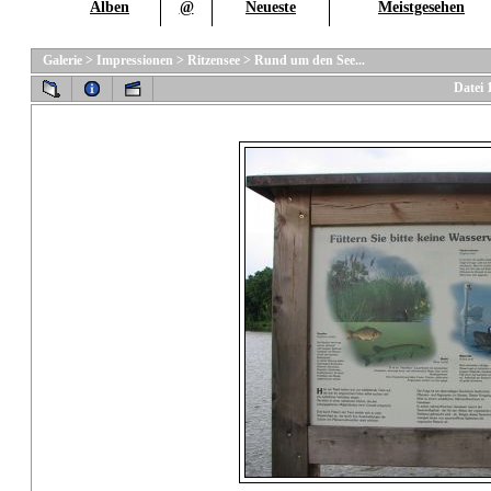
Alben
@
Neueste
Meistgesehen
Galerie
>
Impressionen
>
Ritzensee
>
Rund um den See...
Datei 