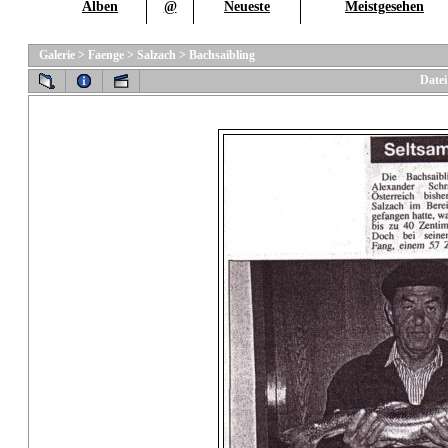
Alben
@
Neueste
Meistgesehen
Galerie
>
Faenge
>
Salzach
>
Bachsaibling
Datei