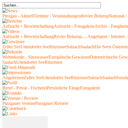
Pinzgau - Aktuell
Termine / Veranstaltungen
Revier Bräurup
National / 
Aufzucht + Bewirtschaftung
Aufzucht - Fotogalerie
Archiv - Fangberi
Aufzucht + Bewirtschaftung
Revier Bräurup, ...
Angelsport / Internet
Zeller See
Uttendorfer See
Ritzensee
Salzach
Saalach
Die Seen Österrei
Weltrekorde - Süsswasser
Europäische Gewässer
Österreichische Gew
Saalach
Uttendorfer See
Ritzensee
Angelreisen
Zeller See
Uttendorfer See
Ritzensee
Salzach
Saalach
Sonsti
Beruf - Privat - Fischerei
Persönliche Fänge
Fotogalerie
Pinzgauer Vereine
Pinzgauer Reviere