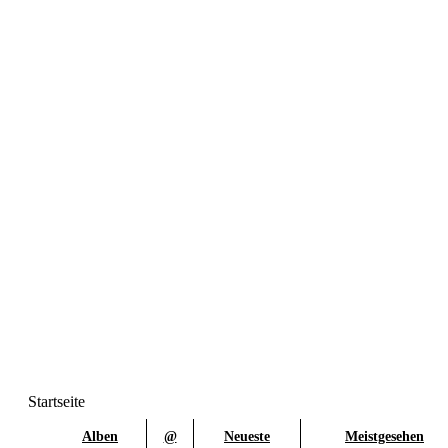
Startseite
Alben
@
Neueste
Meistgesehen