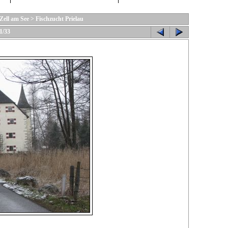
 Zell am See
>
Fischzucht Prielau
1/33