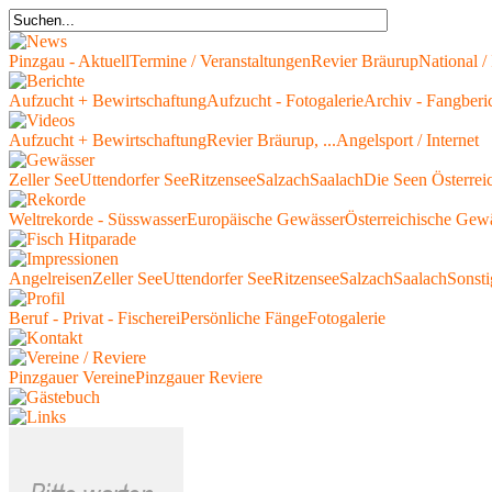
Pinzgau - Aktuell
Termine / Veranstaltungen
Revier Bräurup
National / 
Aufzucht + Bewirtschaftung
Aufzucht - Fotogalerie
Archiv - Fangberi
Aufzucht + Bewirtschaftung
Revier Bräurup, ...
Angelsport / Internet
Zeller See
Uttendorfer See
Ritzensee
Salzach
Saalach
Die Seen Österrei
Weltrekorde - Süsswasser
Europäische Gewässer
Österreichische Gew
Angelreisen
Zeller See
Uttendorfer See
Ritzensee
Salzach
Saalach
Sonsti
Beruf - Privat - Fischerei
Persönliche Fänge
Fotogalerie
Pinzgauer Vereine
Pinzgauer Reviere