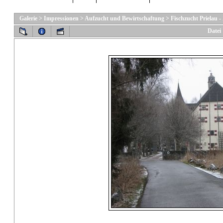
Galerie
>
Impressionen
>
Aufzucht und Bewirtschaftung
>
Fischzucht Prielau -
Datei 