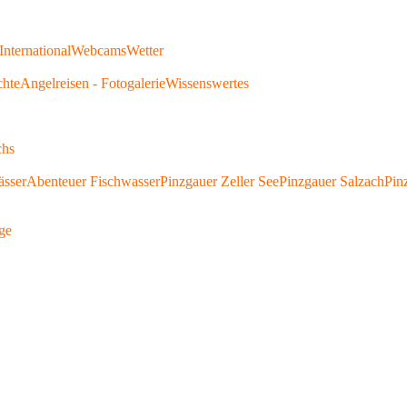
International
Webcams
Wetter
chte
Angelreisen - Fotogalerie
Wissenswertes
chs
ässer
Abenteuer Fischwasser
Pinzgauer Zeller See
Pinzgauer Salzach
Pin
ge