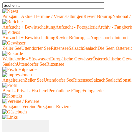
Pinzgau - Aktuell
Termine / Veranstaltungen
Revier Bräurup
National / 
Aufzucht + Bewirtschaftung
Aufzucht - Fotogalerie
Archiv - Fangberi
Aufzucht + Bewirtschaftung
Revier Bräurup, ...
Angelsport / Internet
Zeller See
Uttendorfer See
Ritzensee
Salzach
Saalach
Die Seen Österrei
Weltrekorde - Süsswasser
Europäische Gewässer
Österreichische Gew
Saalach
Uttendorfer See
Ritzensee
Angelreisen
Zeller See
Uttendorfer See
Ritzensee
Salzach
Saalach
Sonsti
Beruf - Privat - Fischerei
Persönliche Fänge
Fotogalerie
Pinzgauer Vereine
Pinzgauer Reviere