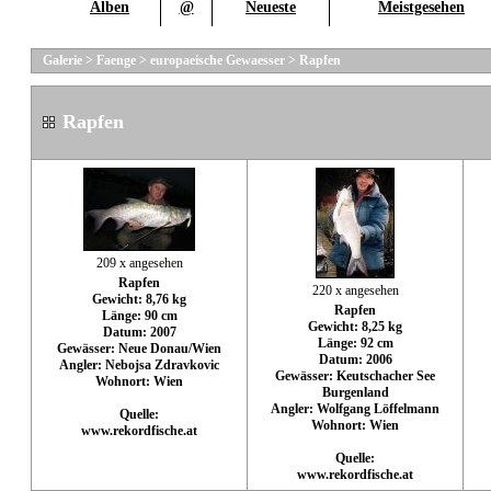
Alben
@
Neueste
Meistgesehen
Galerie
>
Faenge
>
europaeische Gewaesser
>
Rapfen
Rapfen
209 x angesehen
Rapfen
220 x angesehen
Gewicht: 8,76 kg
Rapfen
Länge: 90 cm
Gewicht: 8,25 kg
Datum: 2007
Länge: 92 cm
Gewässer: Neue Donau/Wien
Datum: 2006
Angler: Nebojsa Zdravkovic
Gewässer: Keutschacher See
Wohnort: Wien
Burgenland
Angler: Wolfgang Löffelmann
Quelle:
Wohnort: Wien
www.rekordfische.at
Quelle:
www.rekordfische.at