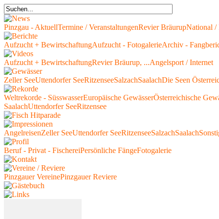
Pinzgau - Aktuell
Termine / Veranstaltungen
Revier Bräurup
National / 
Aufzucht + Bewirtschaftung
Aufzucht - Fotogalerie
Archiv - Fangberi
Aufzucht + Bewirtschaftung
Revier Bräurup, ...
Angelsport / Internet
Zeller See
Uttendorfer See
Ritzensee
Salzach
Saalach
Die Seen Österrei
Weltrekorde - Süsswasser
Europäische Gewässer
Österreichische Gew
Saalach
Uttendorfer See
Ritzensee
Angelreisen
Zeller See
Uttendorfer See
Ritzensee
Salzach
Saalach
Sonsti
Beruf - Privat - Fischerei
Persönliche Fänge
Fotogalerie
Pinzgauer Vereine
Pinzgauer Reviere