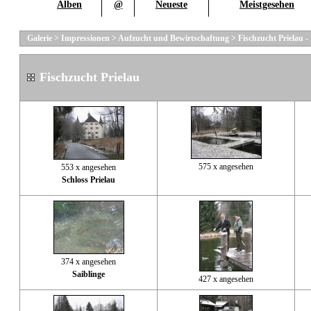
Alben
@
Neueste
Meistgesehen
Galerie
>
Impressionen
>
Aufzucht und Bewirtschaftung
>
Fischzucht Prielau -
Fischzucht Prielau
575 x angesehen
553 x angesehen
Schloss Prielau
374 x angesehen
Saiblinge
427 x angesehen