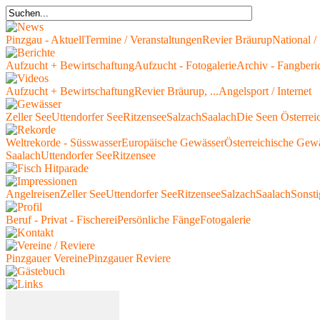
Pinzgau - Aktuell
Termine / Veranstaltungen
Revier Bräurup
National / 
Aufzucht + Bewirtschaftung
Aufzucht - Fotogalerie
Archiv - Fangberi
Aufzucht + Bewirtschaftung
Revier Bräurup, ...
Angelsport / Internet
Zeller See
Uttendorfer See
Ritzensee
Salzach
Saalach
Die Seen Österrei
Weltrekorde - Süsswasser
Europäische Gewässer
Österreichische Gew
Saalach
Uttendorfer See
Ritzensee
Angelreisen
Zeller See
Uttendorfer See
Ritzensee
Salzach
Saalach
Sonsti
Beruf - Privat - Fischerei
Persönliche Fänge
Fotogalerie
Pinzgauer Vereine
Pinzgauer Reviere