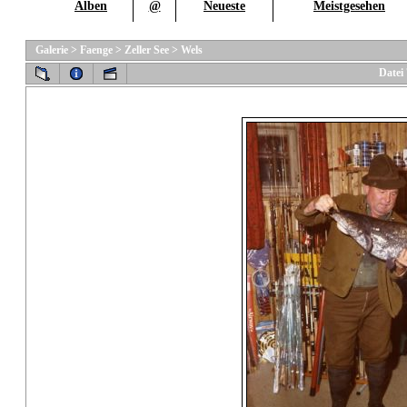
Alben
@
Neueste
Meistgesehen
Galerie
>
Faenge
>
Zeller See
>
Wels
Datei 