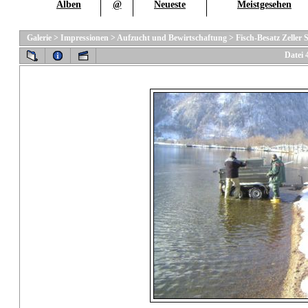
Alben
@
Neueste
Meistgesehen
Galerie
>
Impressionen
>
Aufzucht und Bewirtschaftung
>
Fisch-Besatz Zeller 
Datei 