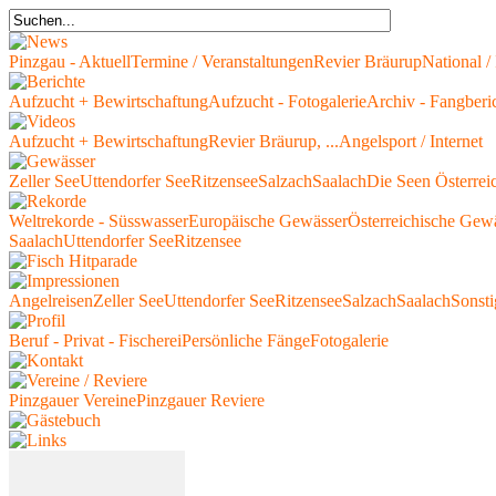
Pinzgau - Aktuell
Termine / Veranstaltungen
Revier Bräurup
National / 
Aufzucht + Bewirtschaftung
Aufzucht - Fotogalerie
Archiv - Fangberi
Aufzucht + Bewirtschaftung
Revier Bräurup, ...
Angelsport / Internet
Zeller See
Uttendorfer See
Ritzensee
Salzach
Saalach
Die Seen Österrei
Weltrekorde - Süsswasser
Europäische Gewässer
Österreichische Gew
Saalach
Uttendorfer See
Ritzensee
Angelreisen
Zeller See
Uttendorfer See
Ritzensee
Salzach
Saalach
Sonsti
Beruf - Privat - Fischerei
Persönliche Fänge
Fotogalerie
Pinzgauer Vereine
Pinzgauer Reviere